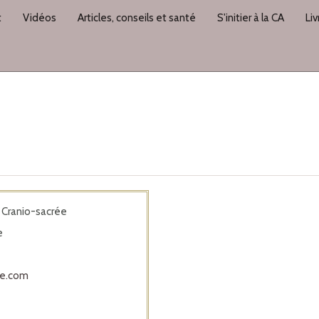
t
Vidéos
Articles, conseils et santé
S'initier à la CA
Li
e Cranio-sacrée
e
le.com