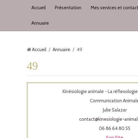
Accueil
Présentation
Mes services et contac
Annuaire
Accueil
/
Annuaire
/
49
49
Kinésiologie animale - La réflexologi
Communication Animal
Julie Salazar
contact@kinesiologie-anima
06 86 64 80 55
Son Site