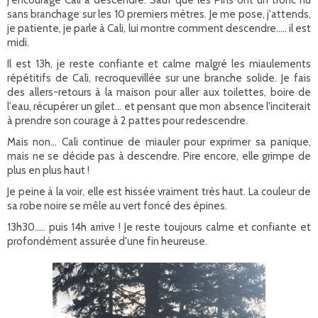
j'encourage Cali à descendre. Sauf que les Pins ont un tronc nu
sans branchage sur les 10 premiers mètres. Je me pose, j'attends,
je patiente, je parle à Cali, lui montre comment descendre..... il est
midi.
Il est 13h, je reste confiante et calme malgré les miaulements
répétitifs de Cali, recroquevillée sur une branche solide. Je fais
des allers-retours à la maison pour aller aux toilettes, boire de
l'eau, récupérer un gilet... et pensant que mon absence l'inciterait
à prendre son courage à 2 pattes pour redescendre.
Mais non... Cali continue de miauler pour exprimer sa panique,
mais ne se décide pas à descendre. Pire encore, elle grimpe de
plus en plus haut !
Je peine à la voir, elle est hissée vraiment très haut. La couleur de
sa robe noire se mêle au vert foncé des épines.
13h30..... puis 14h arrive ! Je reste toujours calme et confiante et
profondément assurée d'une fin heureuse.