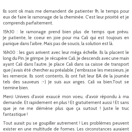
Ils sont ok mais me demandent de patienter 1h, le temps pour
eux de faire le ramonage de la cheminée. C'est leur priorité et je
comprends parfaitement.
15h30 : le ramonage prend bien plus de temps que prévu.
Je patiente, le coeur en joie pour ma Cali qui est toujours en
panique dans l'arbre. Mais pas de soucis, la solution est là.
16h00 : les gars arrivent avec leur méga échelle. Ils la placent le
long du Pin. Je grimpe. Je récupère Cali. Je descends avec une main
ayant Cali dans l'autre. Je place Cali dans sa caisse de transport
que j'avais été chercher au préalable. J'embrasse les messieurs, je
les remercie. Ils sont contents, ils ont fait leur BA de la journée
tels des sauveurs :-) Je suis aux anges. Cali va bien.Tout se
termine bien.
Merci Univers d'avoir exaucé mon voeu, d'avoir répondu à ma
demande. Et rapidement en plus ! Et gratuitement aussi ! Et sans
que je ne me démène plus que ça surtout ! Juste le truc
fantastique !
Tout aurait pu se goupiller autrement ! Les problèmes peuvent
exister en une multitude de formes. Les circonstances auraient