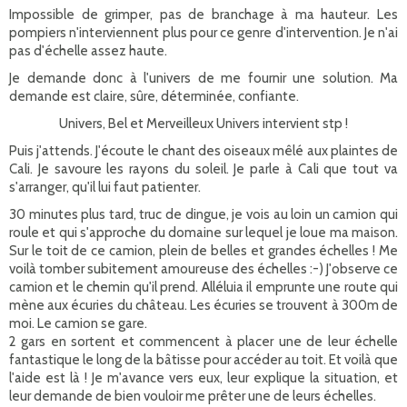
Impossible de grimper, pas de branchage à ma hauteur. Les
pompiers n'interviennent plus pour ce genre d'intervention. Je n'ai
pas d'échelle assez haute.
Je demande donc à l'univers de me fournir une solution. Ma
demande est claire, sûre, déterminée, confiante.
Univers, Bel et Merveilleux Univers intervient stp !
Puis j'attends. J'écoute le chant des oiseaux mêlé aux plaintes de
Cali. Je savoure les rayons du soleil. Je parle à Cali que tout va
s'arranger, qu'il lui faut patienter.
30 minutes plus tard, truc de dingue, je vois au loin un camion qui
roule et qui s'approche du domaine sur lequel je loue ma maison.
Sur le toit de ce camion, plein de belles et grandes échelles ! Me
voilà tomber subitement amoureuse des échelles :-) J'observe ce
camion et le chemin qu'il prend. Alléluia il emprunte une route qui
mène aux écuries du château. Les écuries se trouvent à 300m de
moi. Le camion se gare.
2 gars en sortent et commencent à placer une de leur échelle
fantastique le long de la bâtisse pour accéder au toit. Et voilà que
l'aide est là ! Je m'avance vers eux, leur explique la situation, et
leur demande de bien vouloir me prêter une de leurs échelles.